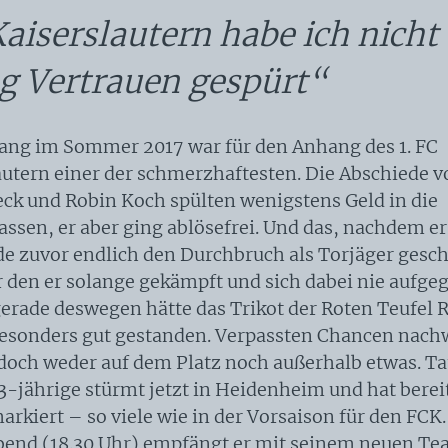
aiserslautern habe ich nicht
g Vertrauen gespürt“
ang im Sommer 2017 war für den Anhang des 1. FC
autern einer der schmerzhaftesten. Die Abschiede v
eck und Robin Koch spülten wenigstens Geld in die
assen, er aber ging ablösefrei. Und das, nachdem er
e zuvor endlich den Durchbruch als Torjäger gesch
ür den er solange gekämpft und sich dabei nie aufge
gerade deswegen hätte das Trikot der Roten Teufel 
besonders gut gestanden. Verpassten Chancen nac
edoch weder auf dem Platz noch außerhalb etwas. T
23-jährige stürmt jetzt in Heidenheim und hat bereit
arkiert – so viele wie in der Vorsaison für den FCK
bend (18.30 Uhr) empfängt er mit seinem neuen Te