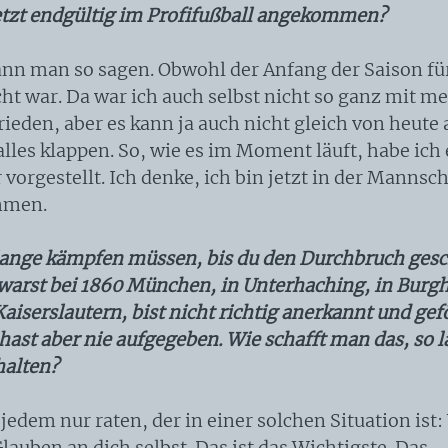
jetzt endgültig im Profifußball angekommen?
kann man so sagen. Obwohl der Anfang der Saison fü
icht war. Da war ich auch selbst nicht so ganz mit 
rieden, aber es kann ja auch nicht gleich von heute 
lles klappen. So, wie es im Moment läuft, habe ich 
vorgestellt. Ich denke, ich bin jetzt in der Mannsch
mmen.
lange kämpfen müssen, bis du den Durchbruch gesc
 warst bei 1860 München, in Unterhaching, in Burg
aiserslautern, bist nicht richtig anerkannt und gef
hast aber nie aufgegeben. Wie schafft man das, so 
alten?
jedem nur raten, der in einer solchen Situation ist: 
lauben an dich selbst. Das ist das Wichtigste. Das