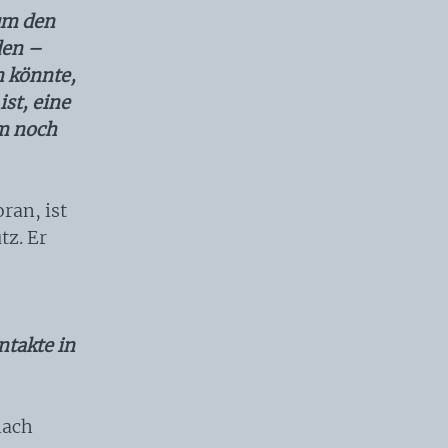
 um den
den –
n könnte,
st, eine
um noch
ran, ist
tz. Er
ntakte in
nach