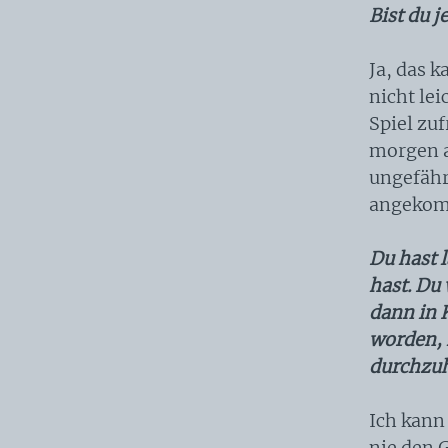
Bist du 
Ja, das 
nicht le
Spiel zuf
morgen a
ungefähr 
angeko
Du hast 
hast. Du
dann in K
worden, 
durchzuh
Ich kann 
nie den G