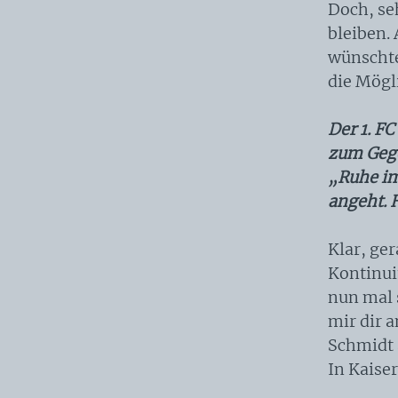
Doch, seh
bleiben. 
wünschte
die Mögl
Der 1. F
zum Gege
„Ruhe im
angeht. H
Klar, ger
Kontinuit
nun mal s
mir dir 
Schmidt 
In Kaiser