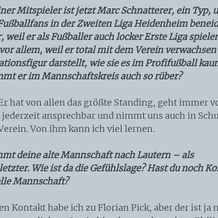
ner Mitspieler ist jetzt Marc Schnatterer, ein Typ,
e Fußballfans in der Zweiten Liga Heidenheim benei
, weil er als Fußballer auch locker Erste Liga spiele
vor allem, weil er total mit dem Verein verwachsen i
ationsfigur darstellt, wie sie es im Profifußball ka
mmt er im Mannschaftskreis auch so rüber?
Er hat von allen das größte Standing, geht immer vo
n jederzeit ansprechbar und nimmt uns auch in Schu
Verein. Von ihm kann ich viel lernen.
mmt deine alte Mannschaft nach Lautern – als
etzter. Wie ist da die Gefühlslage? Hast du noch Ko
elle Mannschaft?
n Kontakt habe ich zu Florian Pick, aber der ist ja 