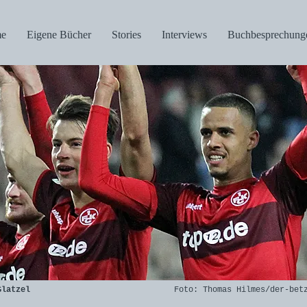
e
Eigene Bücher
Stories
Interviews
Buchbesprechung
Glatzel
Foto: Thomas Hilmes/der-betze-br