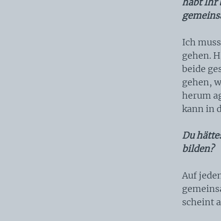
habt Ihr 
gemeinsa
Ich muss
gehen. H
beide ge
gehen, w
herum ag
kann in d
Du hätte
bilden?
Auf jeden
gemeinsa
scheint a