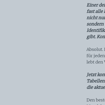
Einer dei
fast all
nicht nur
sondern 
Identifik
gibt. Ko
Absolut. 
für jede
lebt den 
Jetzt ko
Tabellenl
die aktu
Den beste