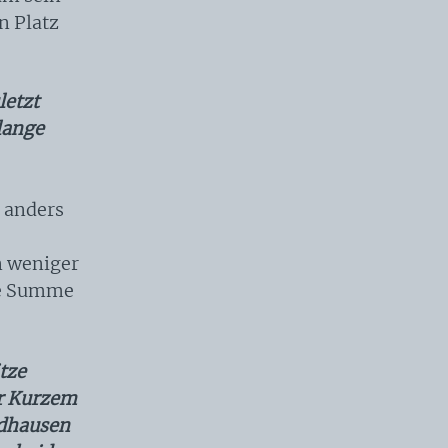
n Platz
letzt
 lange
l anders
n weniger
die Summe
tze
or Kurzem
ndhausen