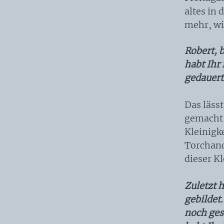
altes in 
mehr, wi
Robert, b
habt Ihr 
gedauert
Das lässt
gemacht 
Kleinigk
Torchanc
dieser Kl
Zuletzt 
gebildet
noch ges