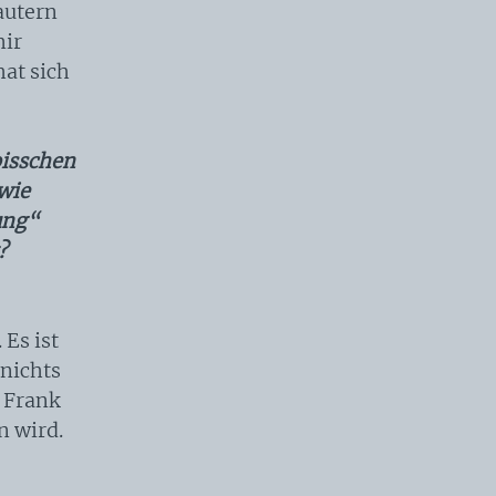
lautern
mir
hat sich
bisschen
 wie
ung“
?
 Es ist
 nichts
s Frank
n wird.