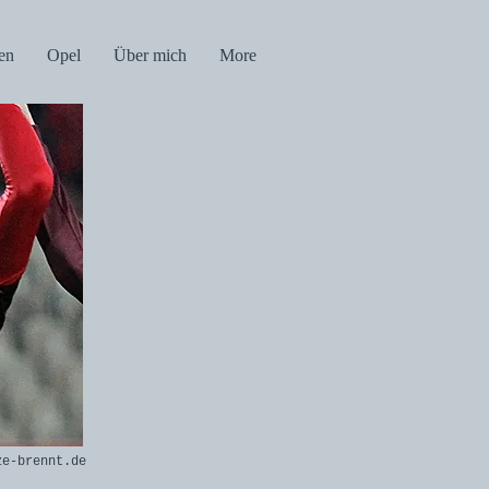
en
Opel
Über mich
More
ennt.de