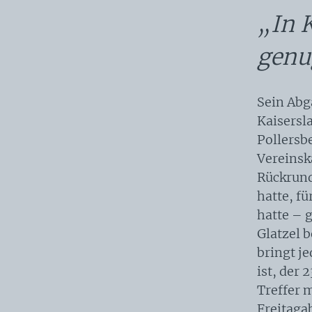
„In K
genu
Sein Abg
Kaisersl
Pollersb
Vereinsk
Rückrund
hatte, f
hatte – 
Glatzel 
bringt j
ist, der 
Treffer m
Freitaga