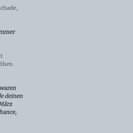
schade,
 immer
st
Höhen
 waren
de deinen
 März
Chance,