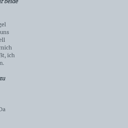
hr beide
gel
 uns
ell
 mich
t, ich
n.
zu
 Da