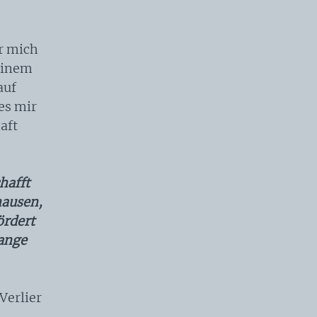
r mich
meinem
auf
es mir
aft
hafft
hausen,
ördert
lange
Verlier