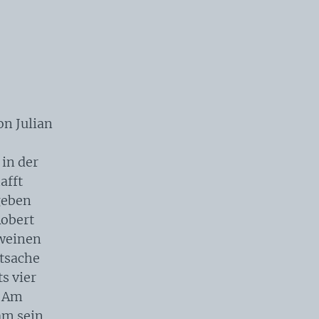
on Julian
 in der
afft
geben
Robert
hweinen
atsache
s vier
. Am
am sein