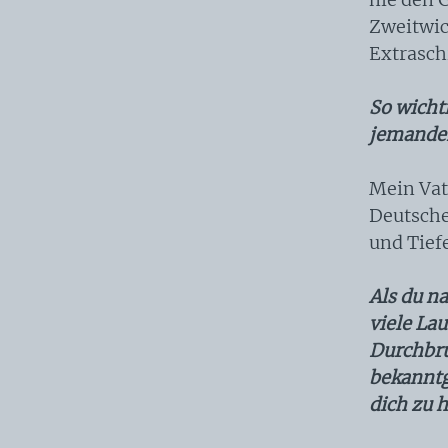
Zweitwich
Extrasch
So wicht
jemanden
Mein Vat
Deutsche
und Tief
Als du n
viele Lau
Durchbru
bekanntg
dich zu 