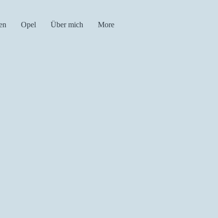
en
Opel
Über mich
More