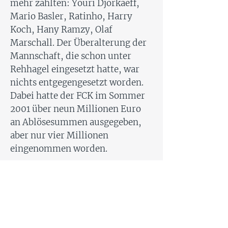
mehr zählten: Youri Djorkaeff,
Mario Basler, Ratinho, Harry
Koch, Hany Ramzy, Olaf
Marschall. Der Überalterung der
Mannschaft, die schon unter
Rehhagel eingesetzt hatte, war
nichts entgegengesetzt worden.
Dabei hatte der FCK im Sommer
2001 über neun Millionen Euro
an Ablösesummen ausgegeben,
aber nur vier Millionen
eingenommen worden.
Die einzigen Spieler dieses
Kaders, die eine Steigerung ihres
Marktwerts versprachen, waren
der Brasilianer Lincoln sowie der