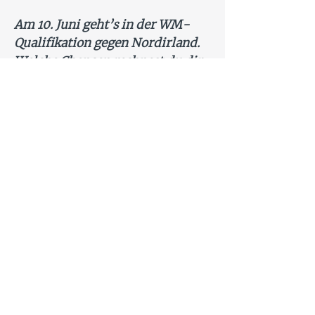
Am 10. Juni geht’s in der WM-
Qualifikation gegen Nordirland.
Welche Chancen rechnest du dir
da aus?
Das wird ein sehr entscheidendes
Spiel. Deutschland ist
Gruppenerster, das ist klar.
Nordirland hat als Zweiter zehn
Punkte, wir haben sieben, und
die haben wir uns hart erarbeitet.
Wir tragen die Brust raus und in
Baku herrscht eine heiße
Atmosphäre, das werden auch die
Nordiren spüren. Ich bin sicher,
dass wir da was holen.