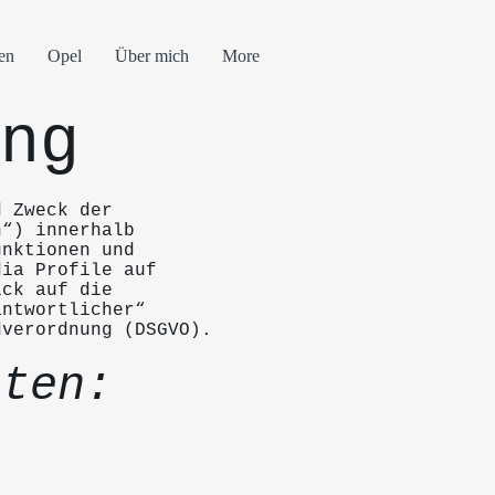
en
Opel
Über mich
More
ng
d Zweck der
n“) innerhalb
unktionen und
dia Profile auf
ick auf die
antwortlicher“
dverordnung (DSGVO).
aten: