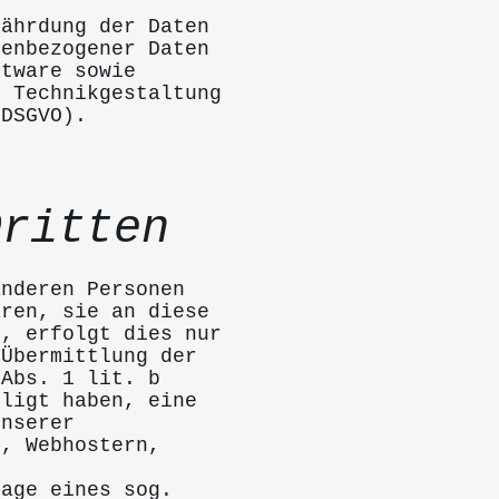
fährdung der Daten
nenbezogener Daten
ftware sowie
h Technikgestaltung
 DSGVO).
Dritten
anderen Personen
aren, sie an diese
n, erfolgt dies nur
 Übermittlung der
 Abs. 1 lit. b
lligt haben, eine
unserer
n, Webhostern,
lage eines sog.