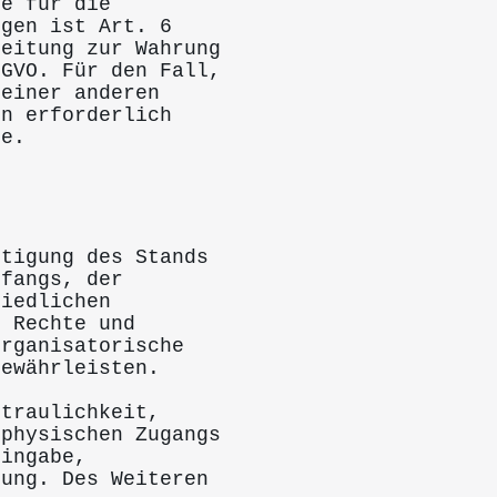
ge für die
ngen ist Art. 6
beitung zur Wahrung
SGVO. Für den Fall,
 einer anderen
en erforderlich
ge.
htigung des Stands
mfangs, der
hiedlichen
e Rechte und
organisatorische
gewährleisten.
rtraulichkeit,
 physischen Zugangs
Eingabe,
nung. Des Weiteren