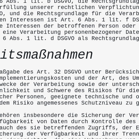
6 Abs. 1 lit. b DSGVO, die Rechtsgrundla
rfüllung unserer rechtlichen Verpflichtu
O, und die Rechtsgrundlage für die Verar
en Interessen ist Art. 6 Abs. 1 lit. f D
e Interessen der betroffenen Person oder
 eine Verarbeitung personenbezogener Dat
 6 Abs. 1 lit. d DSGVO als Rechtsgrundla
itsmaßnahmen
aßgabe des Art. 32 DSGVO unter Berücksic
mplementierungskosten und der Art, des U
wecke der Verarbeitung sowie der untersc
nlichkeit und Schwere des Risikos für di
cher Personen, geeignete technische und 
dem Risiko angemessenes Schutzniveau zu 
ehören insbesondere die Sicherung der Ve
fügbarkeit von Daten durch Kontrolle des
auch des sie betreffenden Zugriffs, der 
cherung der Verfügbarkeit und ihrer Tren