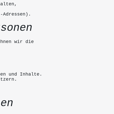
halten,
P-Adressen).
rsonen
chnen wir die
nen und Inhalte.
utzern.
ten