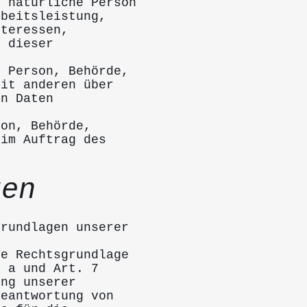
e natürliche Person
rbeitsleistung,
nteressen,
l dieser
e Person, Behörde,
mit anderen über
en Daten
son, Behörde,
 im Auftrag des
gen
grundlagen unserer
ie Rechtsgrundlage
. a und Art. 7
ung unserer
Beantwortung von