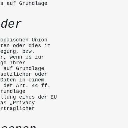
es auf Grundlage
nder
ropäischen Union
iten oder dies im
legung, bzw.
ur, wenn es zur
age Ihrer
r auf Grundlage
esetzlicher oder
 Daten in einem
n der Art. 44 ff.
Grundlage
ellung eines der EU
das „Privacy
ertraglicher