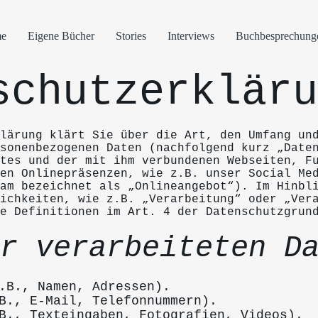
e
Eigene Bücher
Stories
Interviews
Buchbesprechung
schutzerkläru
lärung klärt Sie über die Art, den Umfang un
rsonenbezogenen Daten (nachfolgend kurz „Date
otes und der mit ihm verbundenen Webseiten, F
en Onlinepräsenzen, wie z.B. unser Social Me
am bezeichnet als „Onlineangebot“). Im Hinbl
ichkeiten, wie z.B. „Verarbeitung“ oder „Ver
e Definitionen im Art. 4 der Datenschutzgrun
r verarbeiteten D
.B., Namen, Adressen).
B., E-Mail, Telefonnummern).
B., Texteingaben, Fotografien, Videos).