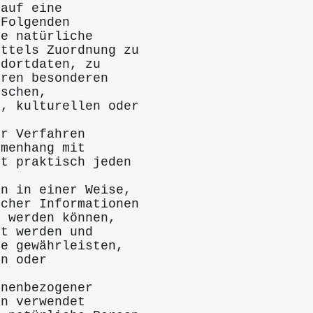
 auf eine
 Folgenden
ne natürliche
ittels Zuordnung zu
ndortdaten, zu
eren besonderen
ischen,
n, kulturellen oder
er Verfahren
mmenhang mit
st praktisch jeden
en in einer Weise,
icher Informationen
t werden können,
rt werden und
ie gewährleisten,
en oder
onenbezogener
en verwendet